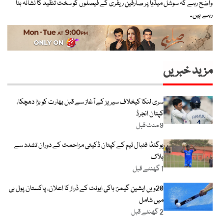
واضح رہے کہ سوشل میڈیا پر صارفین ریفری کے فیصلوں کو سخت تنقید کا نشانہ بنا
رہے ہیں۔
مزید خبریں
سری لنکا کیخلاف سیریز کے آغاز سے قبل بھارت کو بڑا دھچکا،
کپتان انجرڈ
9 منٹ قبل
یوگنڈا فٹبال ٹیم کے کپتان ڈکیتی مزاحمت کے دوران تشدد سے
ہلاک
1 گھنٹے قبل
20ویں ایشین گیمز: ہاکی ایونٹ کے ڈراز کا اعلان، پاکستان پول بی
میں شامل
2 گھنٹے قبل