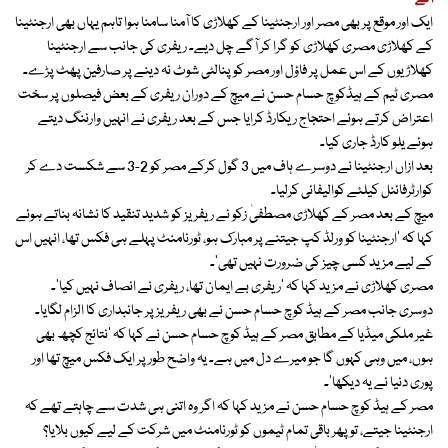
ایک اور موقع پر بھی مصر اور ارجنٹینا کے کھلاڑی کا آمنا سامنا ہوا تاہم یہاں بھی ارجنٹینا
کے کھلاڑی مصری کھلاڑی کو گرا کر آگے چل دیے۔ ریفری کی جانب سے ارجنٹینا
کھلاڑیوں کے اس عمل پر فاؤل اور مصر کو پنالٹی شوٹ نہ دینے پر صارفین پھٹ پڑے۔
مصری ٹیم کے ہیڈکوچ حسام حسن نے میچ کے دوران ریفری کے بعض فیصلوں پر سخت
اعتراض کرتے ہوئے احتجاج ریکارڈ کرایا جس کے بعد ریفری نے انہیں وارننگ دیتے
ہوئے یلو کارڈ جاری کیا۔
بعد ازاں ارجنٹینا نے دوسرے ہاف میں 3 گول کرکے مصر کو 2-3 سے شکست دے کر
کوارٹرفائنل کیلئے کوالیفائی کرلیا۔
میچ کے بعد مصر کے کھلاڑی مصطفیٰ زکو نے ریفریز کو شدید تنقید کا نشانہ بناتے ہوئے
کہا کہ ‘ارجنٹینا کو ورلڈ کپ جیتنے پر مبارک ہو، ٹورنامنٹ پہلے ہی فکس تھا، انہیں اس
کے لیے مزید کسی چیز کی ضرورت نہیں تھی’۔
مصری کھلاڑی نے مزید کہا کہ ‘ریفری بے ایمان تھا، ریفری نے انصاف نہیں کیا’۔
دوسری جانب مصر کے ہیڈ کوچ حسام حسن نے بھی ریفریز پر جانبداری کا الزام لگایا۔
غیر ملکی میڈیا کے مطابق مصر کے ہیڈ کوچ حسام حسن نے کہا کہ ‘نتائج کچھ بھی
ہوں، میں وہی کہوں گا جو میرے دل میں ہے۔ یہ واضح طور پر ایک فکس میچ تھا اور
پوری دنیا نے یہ دیکھا’۔
مصر کے ہیڈ کوچ حسام حسن نے مزید کہا کہ اگر وہ اتنی ہی شدت سے چاہتے تھے کہ
ارجنٹینا جیتے، تو پھر باقی تمام ٹیموں کو ٹورنامنٹ میں شرکت کے لیے کیوں بلایا؟