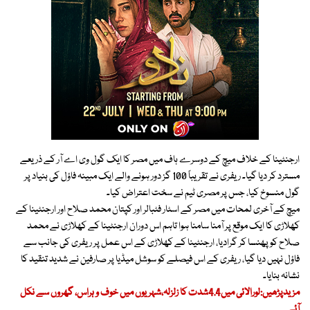
ارجنٹینا کے خلاف میچ کے دوسرے ہاف میں مصر کا ایک گول وی اے آر کے ذریعے
مسترد کر دیا گیا۔ ریفری نے تقریباً 100 گز دور ہونے والے ایک مبینہ فاؤل کی بنیاد پر
گول منسوخ کیا، جس پر مصری ٹیم نے سخت اعتراض کیا۔
میچ کے آخری لمحات میں مصر کے اسٹار فٹبالر اور کپتان محمد صلاح اور ارجنٹینا کے
کھلاڑی کا ایک موقع پر آمنا سامنا ہوا تاہم اس دوران ارجنٹینا کے کھلاڑی نے محمد
صلاح کو پھنسا کر گرادیا، ارجنٹینا کے کھلاڑی کے اس عمل پر ریفری کی جانب سے
فاؤل نہیں دیا گیا، ریفری کے اس فیصلے کو سوشل میڈیا پر صارفین نے شدید تنقید کا
نشانہ بنایا۔
مزیدپڑھیں:لورالائی میں4.4شدت کا زلزلہ،شہریوں میں خوف و ہراس، گھروں سے نکل
آئے