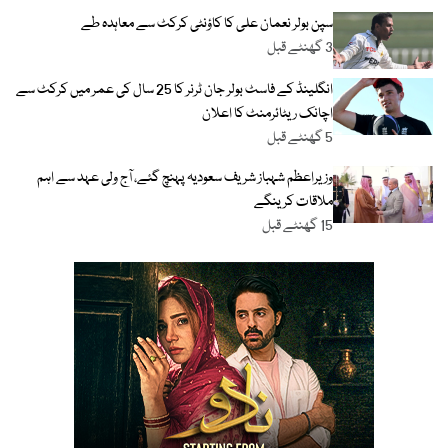
سپن بولر نعمان علی کا کاؤنٹی کرکٹ سے معاہدہ طے
3 گھنٹے قبل
انگلینڈ کے فاسٹ بولر جان ٹرنر کا 25 سال کی عمر میں کرکٹ سے
اچانک ریٹائرمنٹ کا اعلان
5 گھنٹے قبل
وزیراعظم شہباز شریف سعودیہ پہنچ گئے، آج ولی عہد سے اہم
ملاقات کرینگے
15 گھنٹے قبل