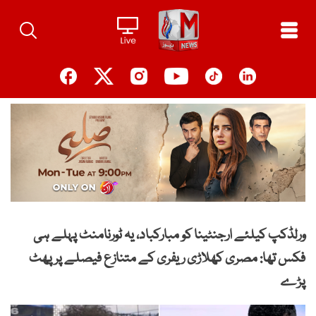
Ski
t
conten
ورلڈکپ کیلئے ارجنٹینا کو مبارکباد، یہ ٹورنامنٹ پہلے ہی
فکس تھا: مصری کھلاڑی ریفری کے متنازع فیصلے پر پھٹ
پڑے