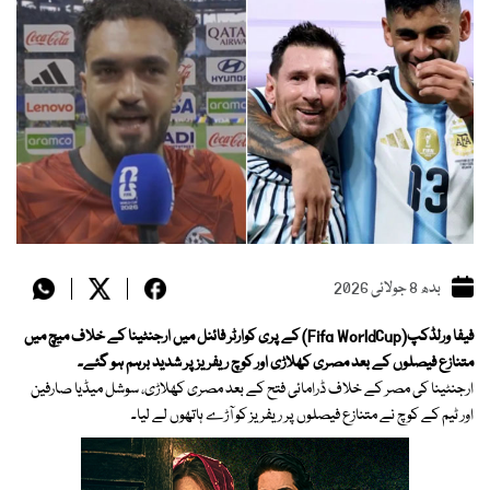
بدھ 8 جولائی 2026
فیفا ورلڈکپ(Fifa WorldCup) کے پری کوارٹر فائنل میں ارجنٹینا کے خلاف میچ میں
متنازع فیصلوں کے بعد مصری کھلاڑی اور کوچ ریفریز پر شدید برہم ہو گئے۔
ارجنٹینا کی مصر کے خلاف ڈرامائی فتح کے بعد مصری کھلاڑی، سوشل میڈیا صارفین
اور ٹیم کے کوچ نے متنازع فیصلوں پر ریفریز کو آڑے ہاتھوں لے لیا۔