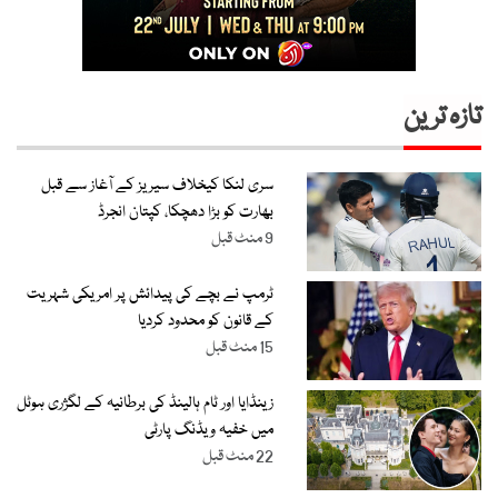
تازہ ترین
سری لنکا کیخلاف سیریز کے آغاز سے قبل
بھارت کو بڑا دھچکا، کپتان انجرڈ
9 منٹ قبل
ٹرمپ نے بچے کی پیدائش پر امریکی شہریت
کے قانون کو محدود کردیا
15 منٹ قبل
زینڈایا اور ٹام ہالینڈ کی برطانیہ کے لگژری ہوٹل
میں خفیہ ویڈنگ پارٹی
22 منٹ قبل