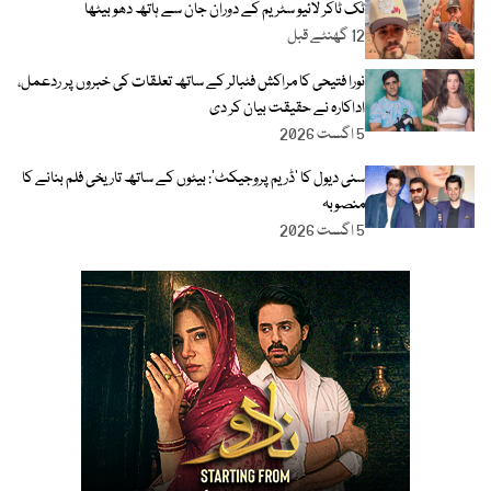
ٹک ٹاکر لائیو سٹریم کے دوران جان سے ہاتھ دھو بیٹھا
12 گھنٹے قبل
نورا فتیحی کا مراکش فٹبالر کے ساتھ تعلقات کی خبروں پر ردعمل،
اداکارہ نے حقیقت بیان کر دی
5 اگست 2026
سنی دیول کا ’ڈریم پروجیکٹ‘: بیٹوں کے ساتھ تاریخی فلم بنانے کا
منصوبہ
5 اگست 2026