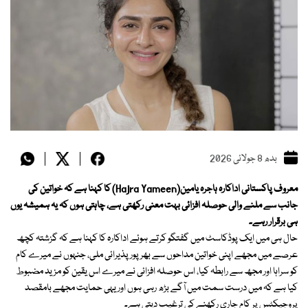
بدھ 8 جولائی 2026
معروف پاکستانی اداکارہ ہاجرہ یامین(Hajra Yameen) کا کہنا ہے کہ خواتین کی
جانب سے ملنے والی حوصلہ افزائی بہت معنی رکھتی ہے، چاہتی ہوں کہ یہ ہمیشہ یوں
ہی برقرار رہے۔
حال ہی میں ایک پوڈکاسٹ میں گفتگو کرتے ہوئے اداکارہ کا کہنا ہے کہ گزشتہ کچھ
عرصے میں مجھے اپنی خواتین مداحوں سے بھرپور پذیرائی ملی، جنہوں نے میرے کام
کو سراہا اور مجھ سے رابطہ کیا، اس حوصلہ افزائی نے میرے اس یقین کو مزید مضبوط
کیا ہے کہ میں درست سمت میں آگے بڑھ رہی ہوں اور یہی حمایت مجھے بامقصد
پروجیکٹس پر کام جاری رکھنے کی ترغیب دیتی ہے۔