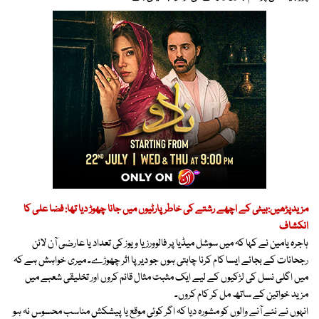
مزیدپڑھیں:بیٹی کے اچھے رشتے کی خاطر پارٹیوں میں جانا چھوڑ دیا تھا: فضا علی کا
انکشاف
ہاجرہ یامین نے کہا کہ میں سوشل میڈیا پر فالوورز یا ویوز کی تعداد یا عارضی آن لائن
رجحانات کے بجائے ایسا کام کرنا چاہتی ہوں جو دیرپا اثر چھوڑے۔ میری خواہش ہے کہ
میں اگلی نسل کی لڑکیوں کے لیے ایک مثبت مثال قائم کروں اور تخلیقی شعبے میں
مزید خواتین کے ساتھ مل کر کام کروں۔
انہوں نے نئے آنے والوں کو مشورہ دیا کہ اگر کوئی موقع یا پیشکش مناسب محسوس نہ ہو