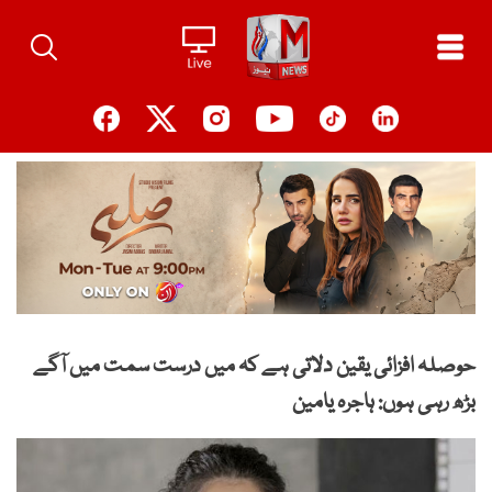
Ski
t
conten
حوصلہ افزائی یقین دلاتی ہے کہ میں درست سمت میں آگے
بڑھ رہی ہوں: ہاجرہ یامین