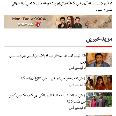
تو انکار کرنے سے نہ گھبرائیں، کیونکہ ذاتی اور پیشہ ورانہ حدود کا تعین کرنا انتہائی
ضروری ہے۔
مزید خبریں
والد کہتے تھے بھارت ماں ہے تو پاکستان اسکی بہن ہے: سنی
دیول
3 گھنٹے قبل
بھارتی فلم رامائن میں تاریخی غلطی، تنازع کھڑا ہوگیا
9 گھنٹے قبل
بھارتی عدالت نے سلمان خان اور انکی بہن کو دھوکا دہی کیس
میں طلب کرلیا
9 گھنٹے قبل