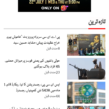
تازہ ترین
پی اے ای سی سربراہ پرویز بٹ “خاموش ہیرو،
خراجِ عقیدت پیش: مشاہد حسین سید
8 منٹ قبل
حوثی باغیوں کے یمنی فورسز پر میزائل حملے،
45 افراد ہلاک ہوگئے
23 منٹ قبل
ایس ای سی پی: رجسٹریشن کا نیا ریکارڈ قائم، 1
ماہ میں 5438 نئی کمپنیاں رجسٹرڈ
44 منٹ قبل
پیٹرولیم قیمتوں میں یومیہ ردوبدل پر ٹرک