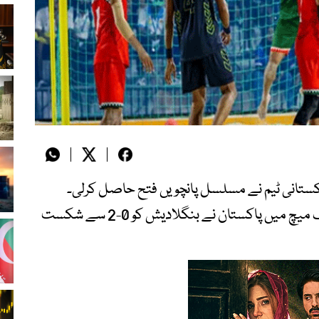
کستانی ٹیم نے مسلسل پانچویں فتح حاصل کرلی۔
تفصیلات کے مطابق ایونٹ کے اپنے آخری لیگ میچ میں پاکستان نے بنگلادیش کو 0-2 سے شکست