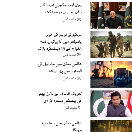
پوری قوم سیکیورٹی فورسز کے
ساتھ ہے، صدر مملکت
20 منٹ قبل
سیکیورٹی فورسز کی خیبر
پختونخوا میں کارروائیاں، فتنۃ
الخوارج کے 10 دہشتگرد ہلاک
26 منٹ قبل
عالمی منڈی میں خام تیل کی
قیمتوں میں پھر اضافہ
38 منٹ قبل
تحریک انصاف نے بلاول بھٹو
کی پیشکش مسترد کر دی
51 منٹ قبل
عالمی منڈی میں سونا مزید
مہنگا