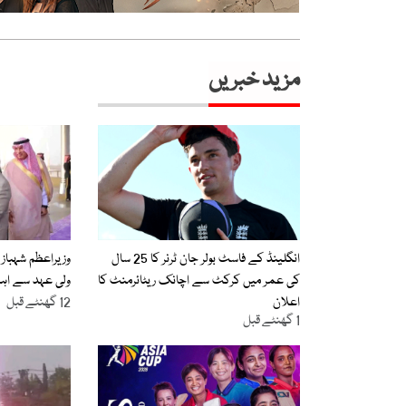
مزید خبریں
انگلینڈ کے فاسٹ بولر جان ٹرنر کا 25 سال
وزیراعظم شہباز 
کی عمر میں کرکٹ سے اچانک ریٹائرمنٹ کا
ولی عہد سے اہم
اعلان
12 گھنٹے قبل
1 گھنٹے قبل