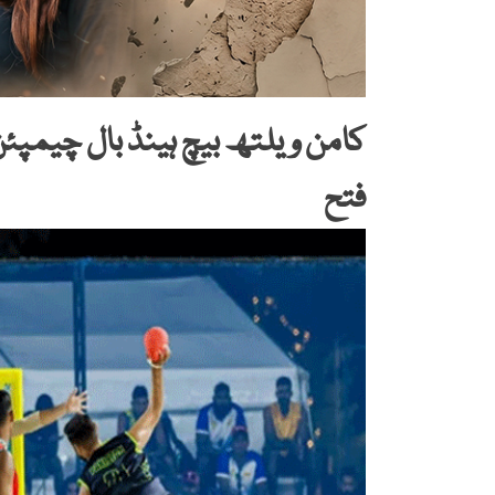
کامن ویلتھ بیچ ہینڈ بال چیمپ
فتح