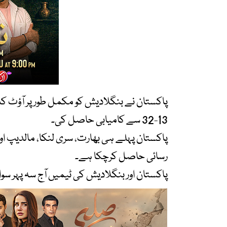
13-32 سے کامیابی حاصل کی۔
پاکستان پہلے ہی بھارت، سری لنکا، مالدیپ ا
رسائی حاصل کرچکا ہے۔
پاکستان اور بنگلادیش کی ٹیمیں آج سہ پہر سو