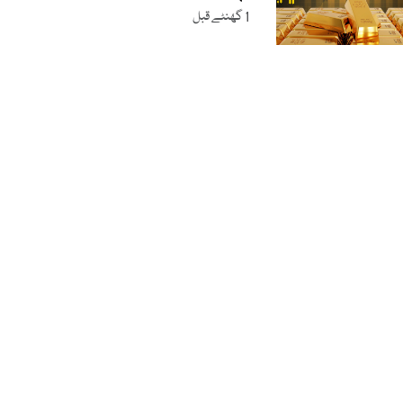
1 گھنٹے قبل