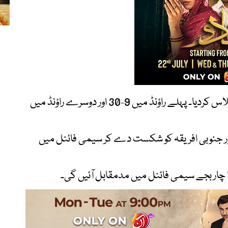
پاکستان نے بنگلادیش کو مکمل طور پر آؤٹ کلاس کردیا۔ پہلے راؤنڈ میں 9-30 اور دوسرے راؤنڈ میں
ور جنوبی افریقہ کو شکست دے کر سیمی فائنل میں
ا چار بجے سیمی فائنل میں مدمقابل آئیں گی۔