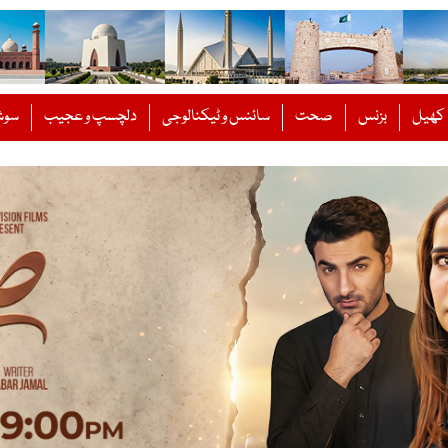
کھیل
بزنس
صحت
سائنس و ٹیکنالوجی
دلچسپ و عجیب
سوش