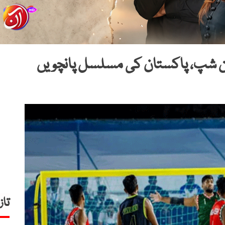
ئن شپ، پاکستان کی مسلسل پانچویں
تاز