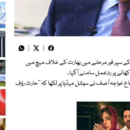
ی کے سپر فور مرحلے میں بھارت کے خلاف میچ میں
اع خواجہ آصف نے سوشل میڈیا پر لکھا کہ ’’حارث رؤف