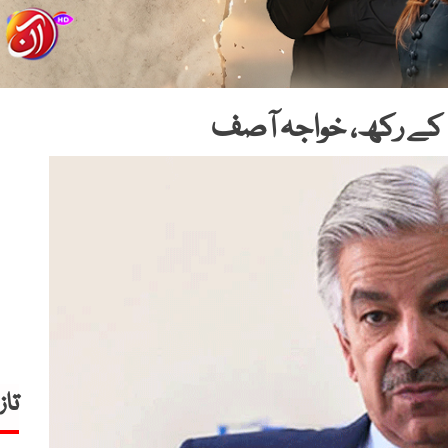
کے رکھ، خواجہ آصف
تاز