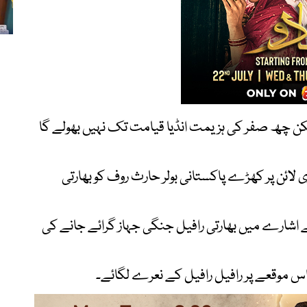
لیکن چھ صفر کی ہزیمت انڈیا قیامت تک نہیں بھولے گا
 لائن پر کھڑے پاکستانی بولر حارث روف کو بھارتی
شارے میں بھارتی رافیل جنگی جہاز گرائے جانے کی
 اس موقعے پر رافیل رافیل کے نعرے لگائے۔