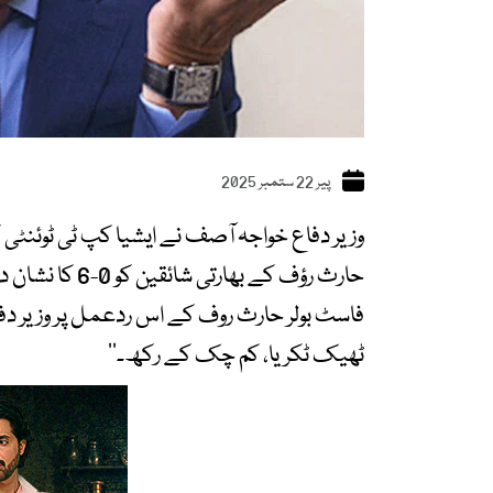
پیر 22 ستمبر 2025
وزیر دفاع خواجہ آصف نے ایشیا کپ ٹی ٹوئنٹ
حارث رؤف کے بھارتی شائقین کو 0-6 کا نشان دکھانے پر ردعمل سامنے آگیا۔
فاسٹ بولر حارث روف کے اس ردعمل پر وزیر دف
ٹھیک ٹکریا، کم چک کے رکھ۔‘‘