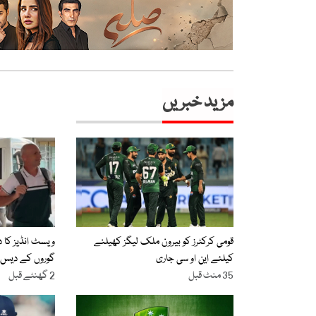
مزید خبریں
قومی کرکٹرز کو بیرون ملک لیگز کھیلنے
ویسٹ انڈیز کا د
کیلئے این او سی جاری
گوروں کے دیس ر
35 منٹ قبل
2 گھنٹے قبل