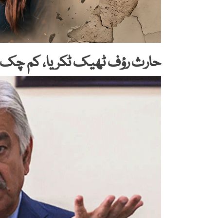
حارث رؤف ٹھیک ٹکریا، کم چک 