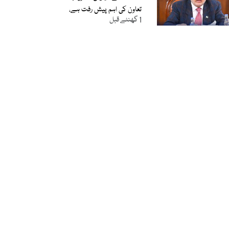
تعاون کی اہم پیش رفت ہے،
1 گھنٹے قبل
اسحاق ڈار