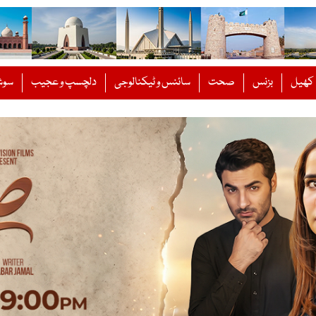
کھیل
بزنس
صحت
سائنس و ٹیکنالوجی
دلچسپ و عجیب
سوش