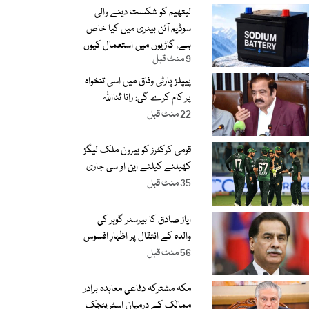
لیتھیم کو شکست دینے والی
سوڈیم آئن بیٹری میں کیا خاص
ہے، گاڑیوں میں استعمال کیوں
9 منٹ قبل
نہیں کر سکتے
پیپلز پارٹی وفاق میں اسی تنخواہ
پر کام کرے گی: رانا ثنااللہ
22 منٹ قبل
قومی کرکٹرز کو بیرون ملک لیگز
کھیلنے کیلئے این او سی جاری
35 منٹ قبل
ایاز صادق کا بیرسٹر گوہر کی
والدہ کے انتقال پر اظہارِ افسوس
56 منٹ قبل
مکہ مشترکہ دفاعی معاہدہ برادر
ممالک کے درمیان اسٹریٹجک