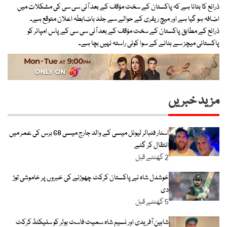
ذرائع کا بتانا ہے کہ پاکستان کے سخت مؤقف کے بعد آئی سی سی کی مشکلات میں
اضافہ ہو گیا ہے اور میچ ریفری کے حوالے سے جلد باضابطہ اعلان متوقع ہے۔
ذرائع کے مطابق پاکستان کے سخت مؤقف کے بعد آئی سی سی کے پاس امپائر کو
پاکستانی میچز سے ہٹانے کے سوا کوئی راستہ نہیں بچا ہے۔
مزید خبریں
اسٹار فٹبالر لیونل میسی کے والد جارج میسی 68 برس کی عمر میں
انتقال کر گئے
2 گھنٹے قبل
خوشدل شاہ نے پاکستان کرکٹ چھوڑنے کی خبروں پر خاموشی توڑ
دی
5 گھنٹے قبل
شاہین آفریدی اور نسیم شاہ سمیت فاسٹ بولر کو سلیکٹڈ کرکٹ