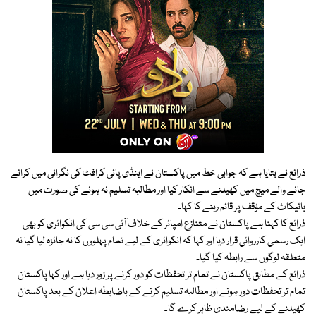
ذرائع نے بتایا ہے کہ جوابی خط میں پاکستان نے اینڈی پائی کرافٹ کی نگرانی میں کرائے
جانے والے میچ میں کھیلنے سے انکار کیا اور مطالبہ تسلیم نہ ہونے کی صورت میں
بائیکاٹ کے مؤقف پر قائم رہنے کا کہا۔
ذرائع کا کہنا ہے پاکستان نے متنازع امپائر کے خلاف آئی سی سی کی انکوائری کو بھی
ایک رسمی کارروائی قرار دیا اور کہا کہ انکوائری کے لیے تمام پہلووں کا نہ جائزہ لیا گیا نہ
متعلقہ لوگوں سے رابطہ کیا گیا۔
ذرائع کے مطابق پاکستان نے تمام تر تحفظات کو دور کرنے پر زور دیا ہے اور کہا پاکستان
تمام تر تحفظات دور ہونے اور مطالبہ تسلیم کرنے کے باضابطہ اعلان کے بعد پاکستان
کھیلنے کے لیے رضامندی ظاہر کرے گا۔