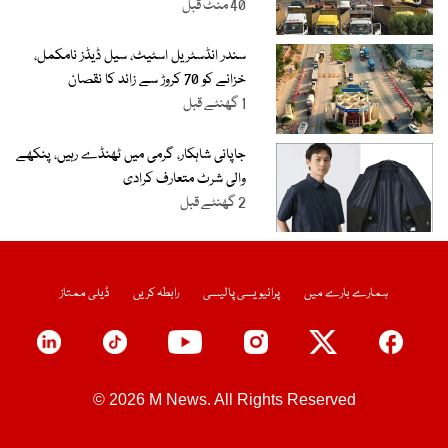
40 منٹ قبل
سندر انڈسٹریل اسٹیٹ، سیل ڈیڈز نامکمل،
خزانے کو 70 کروڑ سے زائد کا نقصان
1 گھنٹے قبل
جاپانی شاہکار، گرمی میں ٹھنڈے رہیں، پنکھے
والی شرٹ متعارف کرادی
2 گھنٹے قبل
ہمارے بارے میں
پرائیویسی پالیسی
رابطہ کریں
ڈیلی ممتاز
© 2026 M News. All Rights Reserved