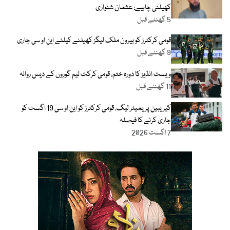
کھیلنی چاہیے: عثمان شنواری
5 گھنٹے قبل
قومی کرکٹرز کو بیرون ملک لیگز کھیلنے کیلئے این او سی جاری
9 گھنٹے قبل
ویسٹ انڈیز کا دورہ ختم، قومی کرکٹ ٹیم گوروں کے دیس روانہ
11 گھنٹے قبل
کیریبین پریمیئر لیگ، قومی کرکٹرز کو این او سی 19 اگست کو
جاری کرنے کا فیصلہ
7 اگست 2026