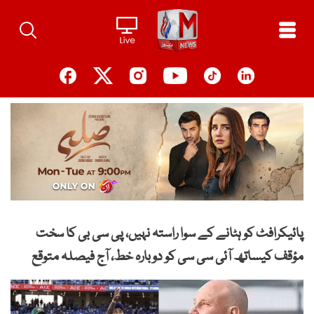
Ski
t
conten
پائیکرافٹ کو ہٹانے کے سوا راستہ نہیں، پی سی بی کا سخت
مؤقف کیساتھ آئی سی سی کو دوبارہ خط، آج فیصلہ متوقع