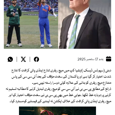
بدھ 17 ستمبر 2025
دبئی (سپورٹس ڈیسک )ایشیا کپ میں میچ ریفری تنازع اینڈی پائی کرافٹ کا نتازع
شدت اختیار کر گیا ہے اور پاکستان کے سخت مؤقف کے بعد آئی سی سی کے پاس
متنازع میچ ریفری کو ہٹانے کے علاوہ کوئی دوسرا راستہ نہیں ہے۔
ذرائع کے مطابق پی سی بی نے آئی سی سی کو میچ ریفری تبدیل کرنے کا مطالبہ تسلیم نہ
کرنے پر دوبارہ خط لکھا، جوابی خط میں بھی پی سی بی نے سخت مؤقف اختیار کیا اور
میچ ریفری اینڈی پائی کرافٹ کے خلاف ایکشن نہ لیننے کے فیصلے کو مسترد کیا۔