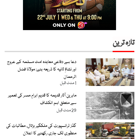
تازہ ترین
دعا ہے دفاعی معاہدہ امت مسلمہ کے عروج
اور نشاۃِ ثانیہ کا ذریعہ بنے: مولانا فضل
الرحمان
1 منٹ قبل
ماہرین آثار قدیمہ کا قدیم اہرامِ مصر کی تعمیر
سے متعلق اہم انکشاف
29 منٹ قبل
گڈز ٹرانسپورٹ کی ملکگیر ہڑتال، مطالبات کی
منظوری تک جاری رکھنے کا اعلان