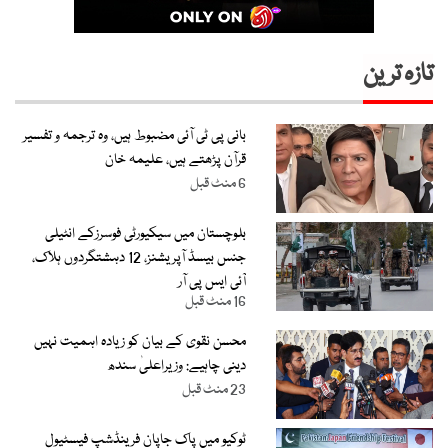
تازہ ترین
بانی پی ٹی آئی مضبوط ہیں، وہ ترجمہ و تفسیر
قرآن پڑھتے ہیں، علیمہ خان
6 منٹ قبل
بلوچستان میں سیکیورٹی فوسرزکے انٹیلی
جنس بیسڈ آپریشنز، 12 دہشتگردوں ہلاک،
آئی ایس پی آر
16 منٹ قبل
محسن نقوی کے بیان کو زیادہ اہمیت نہیں
دینی چاہیے: وزیراعلیٰ سندھ
23 منٹ قبل
ٹوکیو میں پاک جاپان فرینڈشپ فیسٹیول