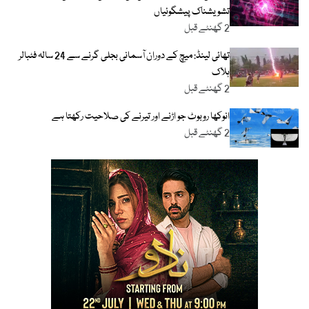
تشویشناک پیشگوئیاں
2 گھنٹے قبل
تھائی لینڈ: میچ کے دوران آسمانی بجلی گرنے سے 24 سالہ فٹبالر
ہلاک
2 گھنٹے قبل
انوکھا روبوٹ جو اڑنے اور تیرنے کی صلاحیت رکھتا ہے
2 گھنٹے قبل