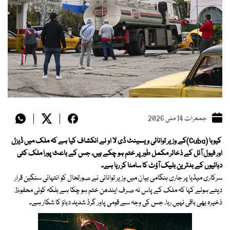
جمعرات 14 مئی 2026
کیوبا (Cuba)کے وزیر توانائی ویسینٹ ڈی لا او نے انکشاف کیا ہے کہ ملک میں ڈیزل
اور فیول آئل کے ذخائر مکمل طور پر ختم ہو چکے ہیں، جس کے باعث پورا ملک کئی
دہائیوں کے بدترین بلیک آؤٹ کا سامنا کر رہا ہے۔
سرکاری میڈیا پر جاری ہنگامی بیان میں وزیر توانائی نے صورتحال کو انتہائی سنگین قرار
دیتے ہوئے کہا کہ ملک کے پاس نہ صرف ایندھن ختم ہو چکا ہے بلکہ کوئی محفوظ
ذخیرہ بھی باقی نہیں رہا، جس کی وجہ سے قومی پاور گرڈ شدید دباؤ کا شکار ہے۔