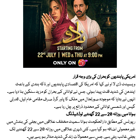
امریکی پابندیوں کو بحران کی بڑی وجہ قرار
ویسینٹ ڈی لا او نے کہا کہ امریکا کی اقتصادی پابندیوں اور ناکہ بندی کے باعث
ایندھن کی شدید قلت پیدا ہوئی، جس نے توانائی کے بحران کو مزید سنگین بنا دیا ہے۔
انہوں نے بتایا کہ موجودہ صورتحال میں ملک کا پاور گرڈ صرف مقامی خام تیل، قدرتی
گیس اور شمسی توانائی کے محدود ذرائع پر چل رہا ہے۔
ہوانا میں روزانہ 20 سے 22 گھنٹے لوڈشیڈنگ
رپورٹس کے مطابق دارالحکومت ہوانا سمیت مختلف علاقوں میں بجلی کی بندش میں
غیر معمولی اضافہ ہو گیا ہے۔ کئی شہری علاقوں میں روزانہ 20 سے 22 گھنٹے تک
بجلی غائب رہتی ہے، جس سے معمولات زندگی شدید متاثر ہو رہے ہیں۔