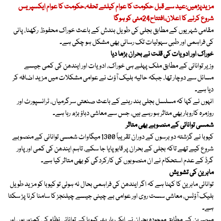
مزیدپڑھیں:عید سے قبل حکومت کا عوام کیلئے تحفہ،حکومت کا عوام ایکسپریس
شروع کرنے کا اعلان،افتتاح24مئی کو ہوگا
مقامی شہریوں کے مطابق بجلی کی طویل بندش کے باعث خوراک محفوظ رکھنا، پانی
کی فراہمی اور طبی سہولیات تک رسائی بھی مشکل ہو چکی ہے۔
خوراک اور ادویات کی قلت نے بحران بڑھا دیا
وزیر توانائی کے مطابق ملک پہلے ہی خوراک، ادویات اور ایندھن کی کمی جیسے
مسائل سے دوچار تھا، جبکہ حالیہ بلیک آؤٹ نے عوامی مشکلات میں مزید اضافہ کر
دیا ہے۔
انہوں نے کہا کہ مسلسل بجلی بند رہنے کے باعث صنعتی سرگرمیاں، ٹرانسپورٹ اور
روزمرہ کاروبار بھی متاثر ہو رہے ہیں، جس سے معاشی دباؤ بڑھ رہا ہے۔
شمسی توانائی کے منصوبے بھی متاثر
کیوبا نے گزشتہ دو برسوں کے دوران تقریباً 1300 میگاواٹ شمسی توانائی کے منصوبے
شروع کیے تھے تاکہ بجلی کے بحران پر قابو پایا جا سکے، تاہم ایندھن کی کمی اور پاور
گرڈ کے عدم استحکام نے ان منصوبوں کی کارکردگی کو بھی متاثر کیا ہے۔
ماہرین کی تشویش
توانائی ماہرین کا کہنا ہے کہ اگر ایندھن کی فراہمی بحال نہ ہوئی تو کیوبا کو مزید طویل
بلیک آؤٹس، معاشی سست روی اور عوامی بے چینی جیسے چیلنجز کا سامنا کرنا پڑ سکتا
ہے۔
مبصرین کے مطابق موجودہ بحران نے ایک بار پھر کیوبا کے توانائی نظام کی کمزوریوں اور