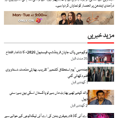
درآمدی ایندھن پر انحصار کو نمایاں کر دیا ہے۔
مزید خبریں
ٹوکیو میں پاک جاپان فرینڈشپ فیسٹیول 2026ء کا شاندار افتتاح
35 منٹ قبل
جدہ میں ’’یوم استحقاق کشمیر‘‘ تقریب، بھارتی مذمت، دستاویزی
فلم دکھائی گئی
1 گھنٹے قبل
والد کہتے تھے بھارت ماں ہے تو پاکستان اسکی بہن ہے: سنی
دیول
2 گھنٹے قبل
اے آئی گاڈ فادرجیفری ہنٹن کی اے آئی ٹیکنالوجی کے حوالے سے