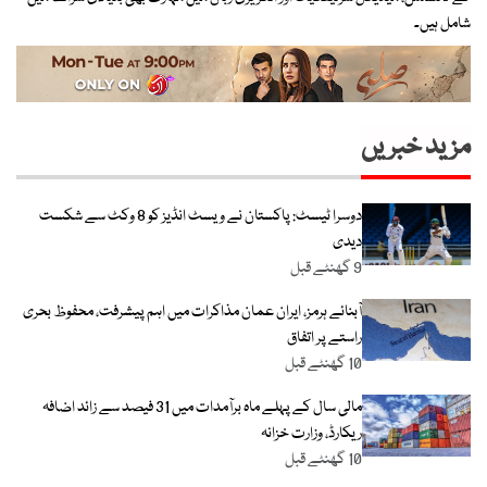
شامل ہیں۔
مزید خبریں
دوسرا ٹیسٹ: پاکستان نے ویسٹ انڈیز کو 8 وکٹ سے شکست
دیدی
9 گھنٹے قبل
آبنائے ہرمز، ایران عمان مذاکرات میں اہم پیشرفت، محفوظ بحری
راستے پر اتفاق
10 گھنٹے قبل
مالی سال کے پہلے ماہ برآمدات میں 31 فیصد سے زائد اضافہ
ریکارڈ، وزارت خزانہ
10 گھنٹے قبل