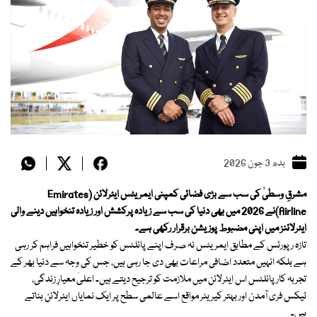
بدھ 3 جون 2026
مشرقِ وسطیٰ کی سب سے بڑی فضائی کمپنی ایمریٹس ایئرلائن (Emirates
Airline)نے 2026 میں بھی دنیا کی سب سے زیادہ پرکشش اور زیادہ تنخواہیں دینے والی
ایئرلائنز میں اپنی مضبوط پوزیشن برقرار رکھی ہے۔
تازہ رپورٹس کے مطابق ایمریٹس نہ صرف اپنے پائلٹس کو خطیر تنخواہیں فراہم کر رہی
ہے بلکہ انہیں متعدد اضافی مراعات بھی دی جا رہی ہیں، جس کی وجہ سے دنیا بھر کے
تجربہ کار پائلٹس اس ایئرلائن میں ملازمت کو ترجیح دیتے ہیں۔ اعلیٰ معیارِ زندگی،
ٹیکس فری آمدن اور بہتر کیریئر مواقع اسے عالمی سطح پر ایک نمایاں ایئرلائن بناتے
ہیں۔