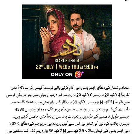
اعداد و شمار کے مطابق ایمریٹس میں کام کرنے والے فرسٹ آفیسرز کی سالانہ آمدن
تقریباً 4 لاکھ 20 ہزار سے 6 لاکھ 20 ہزار درہم کے درمیان ہوتی ہے، جو امریکی کرنسی
میں تقریباً 1 لاکھ 14 ہزار سے 1 لاکھ 69 ہزار ڈالر کے برابر بنتی ہے۔ تنخواہ کا انحصار
طیارے کی قسم اور تجربے پر ہوتا ہے، خاص طور پر بوئنگ 777 اور ایئربس A380
جیسے طویل فاصلے کے طیاروں پر تعینات پائلٹس زیادہ آمدن حاصل کرتے ہیں۔
دوسری جانب کپتانوں کی تنخواہیں اس سے کہیں زیادہ ہیں۔ رپورٹ کے مطابق 2026
میں ایمریٹس کے کپتان سالانہ 9 لاکھ سے 14 لاکھ 50 ہزار درہم تک کما سکتے ہیں،