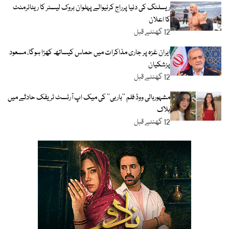
ریسلنگ کی دنیا پرراج کرنیوالے پہلوان بروک لیسنر کا ریٹائرمنٹ
کا اعلان
12 گھنٹے قبل
ایران غزہ پر جاری مذاکرات میں حماس کیساتھ کھڑا ہوگا، مسعود
پزشکیان
12 گھنٹے قبل
مشہورہالی ووڈ فلم ’’باربی‘‘ کی میک اپ آرٹسٹ ٹریفک حادثے میں
ہلاک
12 گھنٹے قبل