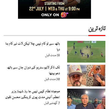
تازہ ترین
ہاتھ سے تو کام نہیں چلا لیکن لات نے کام بنا
دیا
18 منٹ قبل
ٹک ٹاکر لائیو سٹریم کے دوران جان سے ہاتھ
دھو بیٹھا
30 منٹ قبل
موجودہ نظام کہیں نہیں جا رہا، شہباز وزیر
اعظم، آئینی مدت پوری کرینگے: محسن نقوی
7 گھنٹے قبل