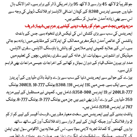
جو تقریباً 2 لاکھ 45 ہزار سے 3 لاکھ 95 ہزار امریکی ڈالر کے برابر ہے۔ الٹرا لانگ ہال
طیاروں جیسے ایئربس A380 کے کپتان اضافی الاؤنسز اور فلائنگ ڈیوٹی کی وجہ سے
اس سے بھی زیادہ آمدن حاصل کر سکتے ہیں۔
مزیدپڑھیں:بجٹ میں عوام کو ریلیف دینے کیلئے پر عزم ہیں،شہباز شریف
ایمریٹس کی سب سے بڑی کشش اس کی ٹیکس فری تنخواہ ہے، جس کے باعث
پائلٹس کی خالص آمدن دیگر مغربی ممالک کی ایئرلائنز کے مقابلے میں زیادہ ہو جاتی
ہے۔ اس کے علاوہ کمپنی اپنے ملازمین کو رہائش یا ہاؤسنگ الاؤنس، سفری الاؤنس،
میڈیکل اور انشورنس سہولیات، اہل خانہ کے لیے سفری رعایتیں، بچوں کی تعلیم میں
مدد اور بیرون ملک قیام کے دوران ہوٹل و کھانے کے اخراجات جیسی مراعات بھی فراہم
کرتی ہے۔
بیڑے کے حوالے سے ایمریٹس دنیا کے سب سے بڑے وائیڈ باڈی طیاروں کے آپریٹرز
میں سے ایک ہے، جس میں 116 ایئربس A380، 118 بوئنگ 777-300ER، 10 بوئنگ
777-200LR اور 19 ایئربس A350-900 شامل ہیں۔ کمپنی نے مستقبل کے لیے مزید
359 طیاروں کے بڑے آرڈرز بھی دیے ہیں جن میں بوئنگ 777-9، بوئنگ 777-8، بوئنگ
787 اور ایئربس A350 شامل ہیں۔
پائلٹ بننے کے لیے ایمریٹس میں سخت معیار مقرر ہیں۔ فرسٹ آفیسر کے لیے کم از کم
2 ہزار فلائنگ آورز جبکہ کپتان کے لیے 7 ہزار سے زائد فلائنگ آورز کے ساتھ ساتھ
ہزاروں گھنٹوں کا کمانڈ تجربہ لازمی ہوتا ہے۔ اس کے علاوہ بین الاقوامی سول ایوی ایشن
کے لائسنس، میڈیکل سرٹیفکیٹ اور انگریزی زبان میں مہارت بھی بنیادی شرائط میں