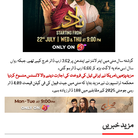
گزشتہ سال مئی میں ایئر لائنز نے ایندھن پر 3.62 ارب ڈالر خرچ کیے تھے، جبکہ رواں
سال اسی ماہ یہ لاگت بڑھ کر 6.66 ارب ڈالر ہو گئی۔
مزیدپڑھیں:امریکا نے ایرانی تیل کی فروخت کی اجازت دینے والا لائسنس منسوخ کردیا
محکمہ ٹرانسپورٹ نے مزید بتایا کہ مئی میں جیٹ فیول کی فی گیلن قیمت 4.09 ڈالر
رہی جو مئی 2025 کے مقابلے میں 1.88 ڈالر زیادہ ہے۔
مزید خبریں