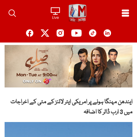
Ski
t
conten
ایندھن مہنگا ہونے پر امریکی ایئر لائنز کے مئی کے اخراجات
میں 3 ارب ڈالر کا اضافہ