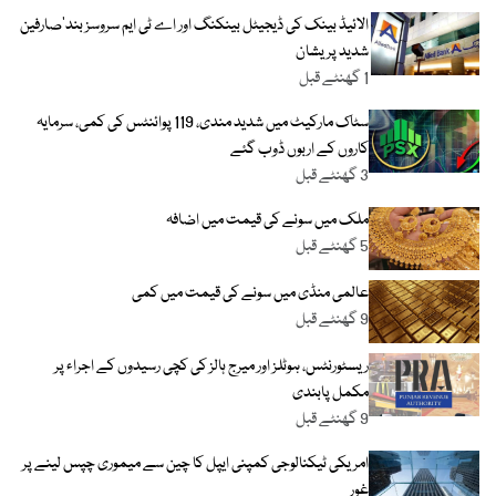
الائیڈ بینک کی ڈیجیٹل بینکنگ اور اے ٹی ایم سروسز بند‘صارفین
شدید پریشان
1 گھنٹے قبل
سٹاک مارکیٹ میں شدید مندی، 119 پوائنٹس کی کمی، سرمایہ
کاروں کے اربوں ڈوب گئے
3 گھنٹے قبل
ملک میں سونے کی قیمت میں اضافہ
5 گھنٹے قبل
عالمی منڈی میں سونے کی قیمت میں کمی
9 گھنٹے قبل
ریسٹورنٹس، ہوٹلز اور میرج ہالز کی کچی رسیدوں کے اجراء پر
مکمل پابندی
9 گھنٹے قبل
امریکی ٹیکنالوجی کمپنی ایپل کا چین سے میموری چپس لینے پر
غور