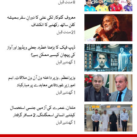
8 منٹ قبل
معروف گلوکار لکی علی کا دورانِ سفر ہمیشہ
کفن ساتھ رکھنے کا انکشاف
21 منٹ قبل
ڈیپ فیک کا بڑھتا خطرہ، جعلی ویڈیوز اور آواز
کی پہچان کیسے ممکن ہے؟
1 گھنٹے قبل
وزیراعظم ، وزیر داخلہ ون آن ون ملاقات، اہم
امور زیرِ غور،دفاعی معاہدے پر مبارکباد
1 گھنٹے قبل
ملتان، عمرے کی آڑ میں جنسی استحصال
کیلئے انسانی اسمگلنگ، 2 مسافر گرفتار
1 گھنٹے قبل