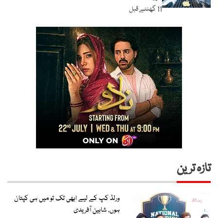
11 گھنٹے قبل
تازہ ترین
ورلڈ کپ کے لیے ابھی تک تو میں ہی کپتان
ہوں، شاہین آفریدی