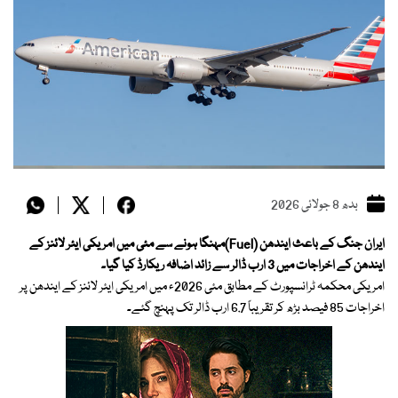
بدھ 8 جولائی 2026
ایران جنگ کے باعث ایندھن (Fuel)مہنگا ہونے سے مئی میں امریکی ایئر لائنز کے
ایندھن کے اخراجات میں 3 ارب ڈالر سے زائد اضافہ ریکارڈ کیا گیا۔
امریکی محکمہ ٹرانسپورٹ کے مطابق مئی 2026ء میں امریکی ایئر لائنز کے ایندھن پر
اخراجات 85 فیصد بڑھ کر تقریباً 6.7 ارب ڈالر تک پہنچ گئے۔