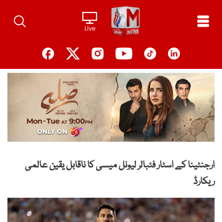
Ski
t
conten
ارجنٹینا کے اسٹار فٹبالر لیونل میسی کا ناقابل یقین عالمی
ریکارڈ