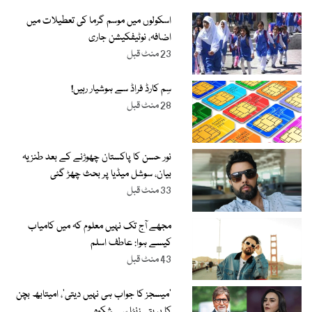
اسکولوں میں موسم گرما کی تعطیلات میں
اضافہ، نوٹیفکیشن جاری
23 منٹ قبل
سِم کارڈ فراڈ سے ہوشیار رہیں!
28 منٹ قبل
نور حسن کا پاکستان چھوڑنے کے بعد طنزیہ
بیان، سوشل میڈیا پر بحث چھڑ گئی
33 منٹ قبل
مجھے آج تک نہیں معلوم کہ میں کامیاب
کیسے ہوا: عاطف اسلم
43 منٹ قبل
’میسجز کا جواب ہی نہیں دیتی‘، امیتابھ بچن
کا پریتی زنٹا سے شکوہ