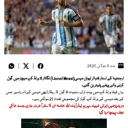
بدھ 8 جولائی 2026
ارجنٹینا کے اسٹار فٹبالر لیونل میسی(Lionel Messi) لگاتار 9 ورلڈ کپ میچز میں گول
کرنے والے پہلے پلیئر بن گئے۔
رواں فیفا ورلڈ کپ میں ہیٹ ٹرک سمیت 8 گول کا ریکارڈبھی میسی کےنام رہاہے جس
کے بعد میسی کے ورلڈ کپ گولز کی مجموعی تعداد 21 ہوگئی ہے۔
مزیدپڑھیں:ایرانی شہید سپریم لیڈرآیت اللہ خامنہ ای کا سفر آخرت جاری،جسد خاکی
نجف پہنچا دیا گیا