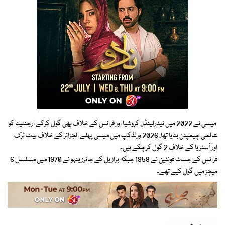
میسی نے 2022 میں نیدرلینڈز، کروشیا اور فرانس کے خلاف بھی گول کرکے ارجنٹینا کو
عالمی چیمپئن بنایا تھا، 2026 ورلڈکپ میں میسی پہلے الجزائر کے خلاف ہیٹ ٹرک
اور آسٹریا کے خلاف 2 گول کرچکے ہیں۔
فرانس کے جسٹ فونٹین نے 1958 جبکہ برازیل کے جائرزینہو نے 1970 میں مسلسل 6
میچز میں گول کیے تھے۔