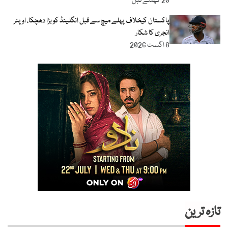
20 گھنٹے قبل
پاکستان کیخلاف پہلے میچ سے قبل انگلینڈ کو بڑا دھچکا، اوپنر
انجری کا شکار
8 اگست 2026
تازہ ترین