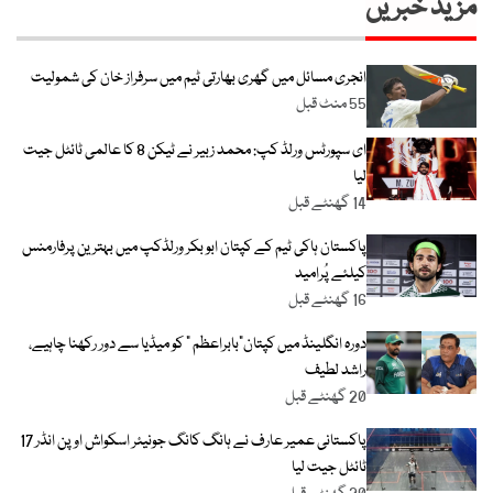
مزید خبریں
انجری مسائل میں گھری بھارتی ٹیم میں سرفراز خان کی شمولیت
55 منٹ قبل
ای سپورٹس ورلڈ کپ: محمد زبیر نے ٹیکن 8 کا عالمی ٹائٹل جیت
لیا
14 گھنٹے قبل
پاکستان ہاکی ٹیم کے کپتان ابو بکر ورلڈکپ میں بہترین پرفارمنس
کیلئے پُرامید
16 گھنٹے قبل
دورہ انگلینڈ میں کپتان”بابراعظم ” کو میڈیا سے دور رکھنا چاہیے،
راشد لطیف
20 گھنٹے قبل
پاکستانی عمیر عارف نے ہانگ کانگ جونیئر اسکواش اوپن انڈر 17
ٹائٹل جیت لیا